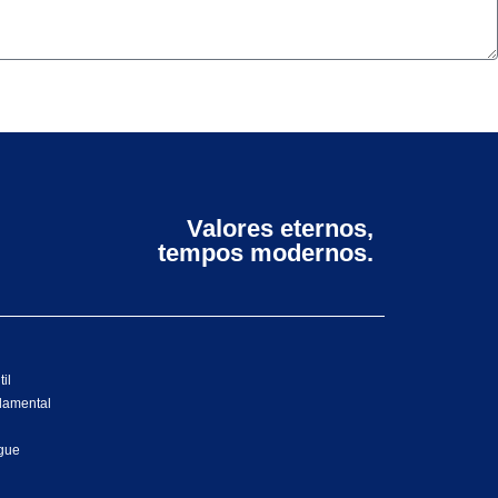
Valores eternos,
tempos modernos.
il
damental
ngue