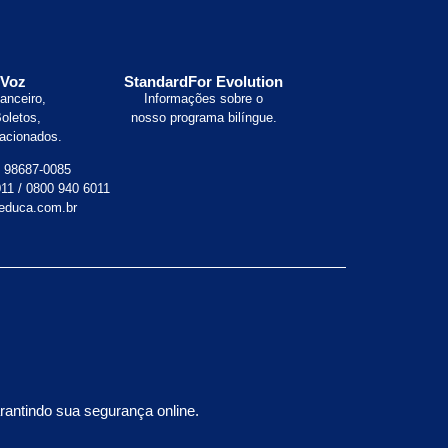
 Voz
StandardFor Evolution
anceiro,
Informações sobre o
Boletos,
nosso programa bilíngue.
lacionados.
) 98687-0085
11 / 0800 940 6011
educa.com.br
rantindo sua segurança online.