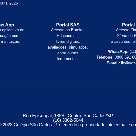
larial 2026
ss App
Portal SAS
Portal
 aplicativo de
Acesso ao Eureka,
Acesso Fin
cação com
Educacross,
2° via de 
instituição.
livros digitais,
e assuntos re
avaliações, simulados,
WhatsApp:
(11
entre outras
Telefone:
0800 591 60
ferramentas.
E-mail:
liz@voz
Rua Episcopal, 1859 - Centro. São Carlos/SP.
(16) 3362-5044
© 2023 Colégio São Carlos. Protegendo a propriedade intelectual e ga